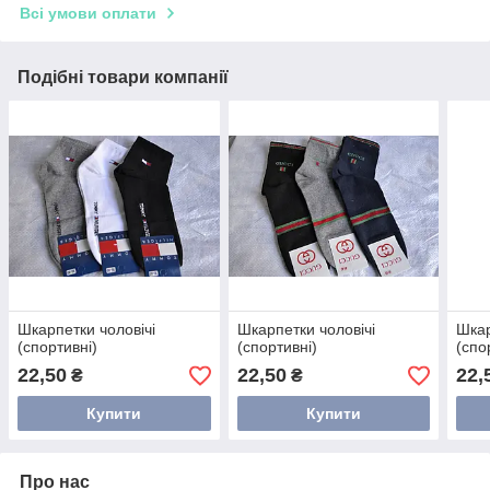
Всі умови оплати
Подібні товари компанії
Шкарпетки чоловічі
Шкарпетки чоловічі
Шкар
(спортивні)
(спортивні)
(спо
22,50
22,50
22,
₴
₴
Купити
Купити
Про нас