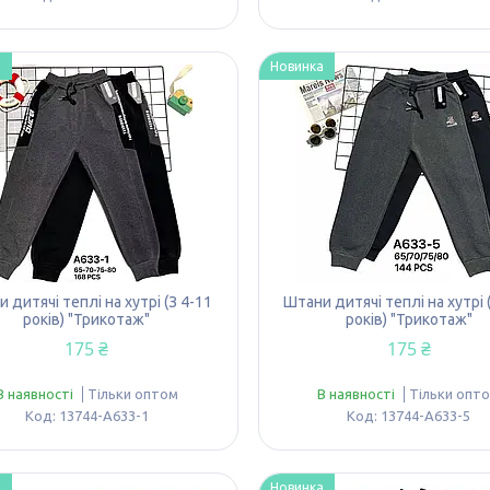
а
Новинка
 дитячі теплі на хутрі (З 4-11
Штани дитячі теплі на хутрі 
років) "Трикотаж"
років) "Трикотаж"
175 ₴
175 ₴
В наявності
Тільки оптом
В наявності
Тільки опт
13744-A633-1
13744-A633-5
а
Новинка