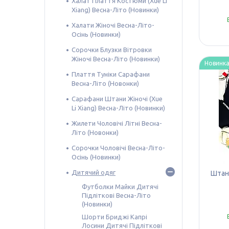
Халат Плаття Костюми (Xue Li
Xiang) Весна-Літо (Новинки)
Халати Жіночі Весна-Літо-
Осінь (Новинки)
Сорочки Блузки Вітровки
Жіночі Весна-Літо (Новинки)
Новинк
Плаття Туніки Сарафани
Весна-Літо (Новонки)
Сарафани Штани Жіночі (Xue
Li Xiang) Весна-Літо (Новинки)
Жилети Чоловічі Літні Весна-
Літо (Новонки)
Сорочки Чоловічі Весна-Літо-
Осінь (Новинки)
Дитячий одяг
Штани
Футболки Майки Дитячі
Підліткові Весна-Літо
(Новинки)
Шорти Бриджі Капрі
Лосини Дитячі Підліткові