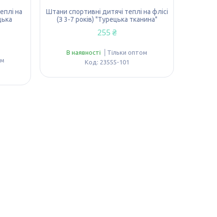
еплі на
Штани спортивні дитячі теплі на флісі
цька
(З 3-7 років) "Турецька тканина"
255 ₴
В наявності
Тільки оптом
ом
23555-101