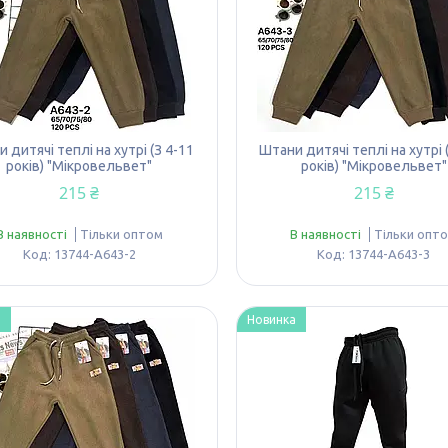
 дитячі теплі на хутрі (З 4-11
Штани дитячі теплі на хутрі 
років) "Мікровельвет"
років) "Мікровельвет"
215 ₴
215 ₴
В наявності
Тільки оптом
В наявності
Тільки опт
13744-A643-2
13744-A643-3
а
Новинка