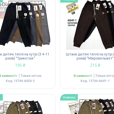
 дитячі теплі на хутрі (З 4-11
Штани дитячі теплі на хутрі 
років) "Трикотаж"
років) "Мікровельвет"
195 ₴
215 ₴
В наявності
Тільки оптом
В наявності
Тільки опт
13744-A656-3
13744-A641-1
а
Новинка