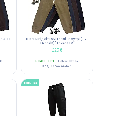
(З 4-11
Штани підліткові теплі на хутрі (С 7-
14 років) "Трикотаж"
225 ₴
ом
В наявності
Тільки оптом
13744-A644-1
Новинка