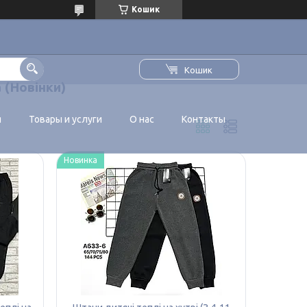
Кошик
Кошик
 (Новінки)
я
Товары и услуги
О нас
Контакты
Новинка