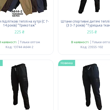
підліткові теплі на хутрі (С 7-
Штани спортивні дитячі теплі 
14 років) "Трикотаж"
(З 3-7 років) "Турецька тка
225 ₴
255 ₴
В наявності
Тільки оптом
В наявності
Тільки опт
13744-A644-2
23555-102
а
Новинка