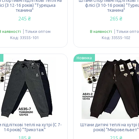
 спортивні підліткові теплі на
Штани спортивні підліткові т
сі (З 12-16 років) "Турецька
флісі (З 10-16 років) "Туре
тканина"
тканина"
245 ₴
265 ₴
В наявності
Тільки оптом
В наявності
Тільки опт
33555-101
33555-102
а
Новинка
підліткові теплі на хутрі (С 7-
Штани дитячі теплі на хутрі 
14 років) "Трикотаж"
років) "Мікровельвет"
185 ₴
215 ₴