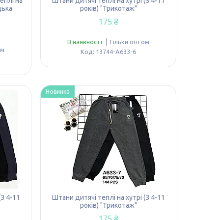
еплі на
Штани дитячі теплі на хутрі (З 4-11
цька
років) "Трикотаж"
175 ₴
В наявності
Тільки оптом
ом
13744-A633-6
Новинка
(З 4-11
Штани дитячі теплі на хутрі (З 4-11
років) "Трикотаж"
175 ₴