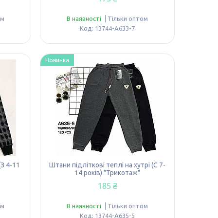
ом
В наявності
Тільки оптом
13744-A633-7
Новинка
(З 4-11
Штани підліткові теплі на хутрі (С 7-
14 років) "Трикотаж"
185 ₴
ом
В наявності
Тільки оптом
13744-A635-5