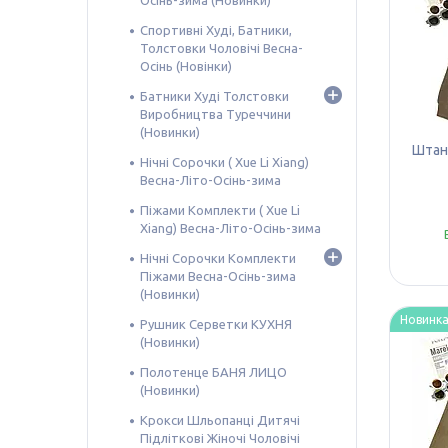
Осінь-зима (Новинки)
Спортивні Худі, Батники,
Толстовки Чоловічі Весна-
Осінь (Новінки)
Батники Худі Толстовки
Виробництва Туреччини
(Новинки)
Штани
Нічні Сорочки ( Xue Li Xiang)
Весна-Літо-Осінь-зима
Піжами Комплекти ( Xue Li
Xiang) Весна-Літо-Осінь-зима
Нічні Сорочки Комплекти
Піжами Весна-Осінь-зима
(Новинки)
Новинк
Рушник Серветки КУХНЯ
(Новинки)
Полотенце БАНЯ ЛИЦО
(Новинки)
Крокси Шльопанці Дитячі
Підліткові Жіночі Чоловічі