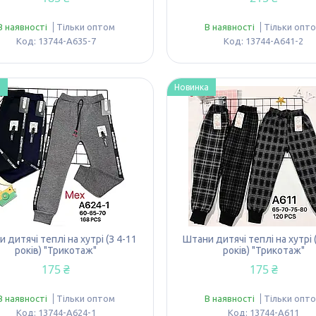
В наявності
Тільки оптом
В наявності
Тільки опт
13744-A635-7
13744-A641-2
а
Новинка
 дитячі теплі на хутрі (З 4-11
Штани дитячі теплі на хутрі 
років) "Трикотаж"
років) "Трикотаж"
175 ₴
175 ₴
В наявності
Тільки оптом
В наявності
Тільки опт
13744-A624-1
13744-A611