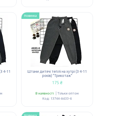
Новинка
(З 4-11
Штани дитячі теплі на хутрі (З 4-11
років) "Трикотаж"
175 ₴
ом
В наявності
Тільки оптом
13744-A633-6
Новинка