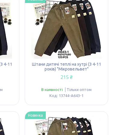
(З 4-11
Штани дитячі теплі на хутрі (З 4-11
років) "Мікровельвет"
215 ₴
ом
В наявності
Тільки оптом
13744-A643-1
Новинка