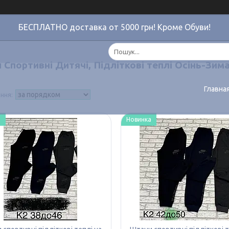
БЕСПЛАТНО доставка от 5000 грн! Кроме Обуви!
Спортивні Дитячі, Підліткові теплі Осінь-Зима
Главна
а
Новинка