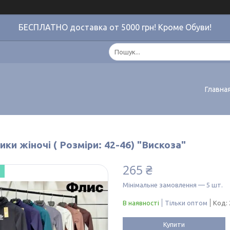
БЕСПЛАТНО доставка от 5000 грн! Кроме Обуви!
Главна
ки жіночі ( Розміри: 42-46) "Вискоза"
265 ₴
Мінімальне замовлення — 5 шт.
В наявності
Тільки оптом
Код:
Купити