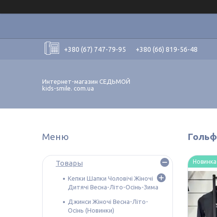
+380 (67) 747-79-95
+380 (66) 819-56-48
Интернет-магазин СЕДЬМОЙ
kids-smile. com.ua
Гольфи
Новинка
Товары
Кепки Шапки Чоловічі Жіночі
Дитячі Весна-Літо-Осінь-Зима
Джинси Жіночі Весна-Літо-
Осінь (Новинки)