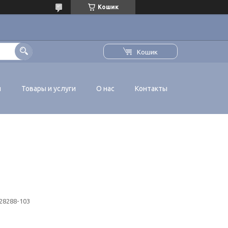
Кошик
Кошик
я
Товары и услуги
О нас
Контакты
28288-103