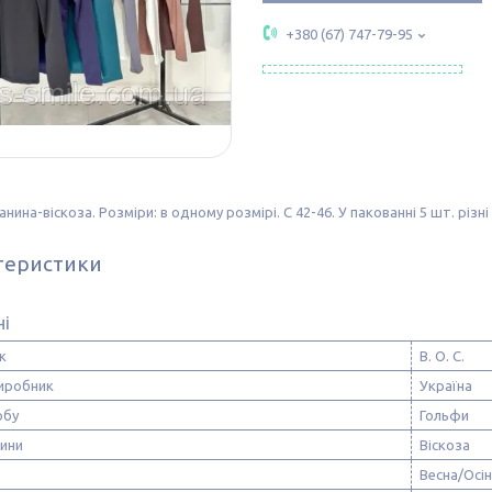
+380 (67) 747-79-95
канина-віскоза. Розміри: в одному розмірі. С 42-46. У пакованні 5 шт. різ
теристики
ні
к
В. О. С.
виробник
Україна
обу
Гольфи
нини
Віскоза
Весна/Осі