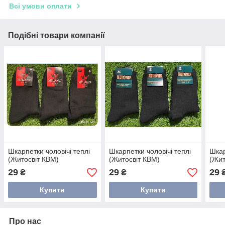
Всі умови оплати
Подібні товари компанії
Шкарпетки чоловічі теплі
Шкарпетки чоловічі теплі
Шкар
(Житосвіт КВМ)
(Житосвіт КВМ)
(Жит
29
29
29
₴
₴
Купити
Купити
Про нас