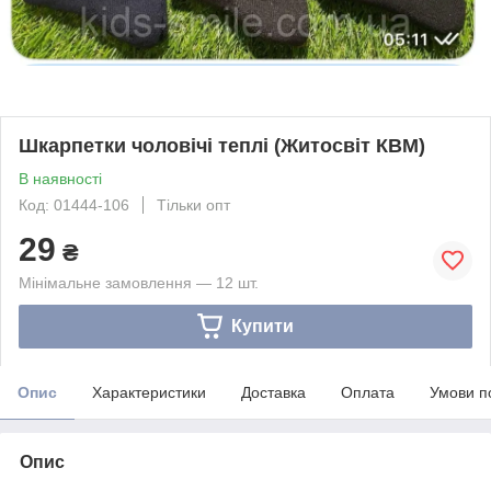
Шкарпетки чоловічі теплі (Житосвіт КВМ)
В наявності
Код: 01444-106
Тільки опт
29
₴
Мінімальне замовлення — 12 шт.
Купити
Опис
Характеристики
Доставка
Оплата
Умови п
Опис