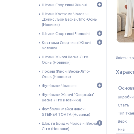
Штани Спортивні Жіночі
Штани Костюми Чоловічі
Джинс Льон Весна-Літо-Осінь
(Новинки)
Штани Спортивні Чоловічі
Костюми Спортивні Жіночі
Чоловічі
Штани Жіночі Весна-Літо-
Якість: т
Осінь (Новинки)
Харак
Лосини Жіночі Весна-Літо-
Осінь (Новонки)
Футболки Чоловічі
Основ
Футболки Жіночі "Оверсайз"
Виробни
Весна-Літо (Новинки)
Стать
Футболки Майки Жіночі
Тип тка
STEINER TOVTA (Новинки)
Верх
Шорти Бриджі Чоловічі Весна-
Літо (Новонки)
Низ