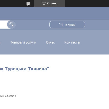
Кошик
Кошик
я
Товары и услуги
О нас
Контакты
аж Турецька Тканина"
26224-0063