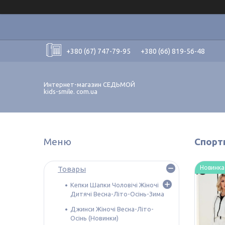
+380 (67) 747-79-95
+380 (66) 819-56-48
Интернет-магазин СЕДЬМОЙ
kids-smile. com.ua
Спорти
Новинка
Товары
Кепки Шапки Чоловічі Жіночі
Дитячі Весна-Літо-Осінь-Зима
Джинси Жіночі Весна-Літо-
Осінь (Новинки)