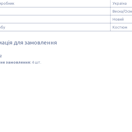
виробник
Україна
Весна/Осі
Новий
обу
Костюм
ація для замовлення
₴
не замовлення:
4 шт.