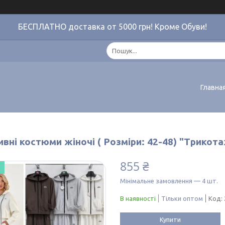
БЕСПЛАТНО доставка от 5000 грн! Кроме Обуви!
Главна
вні костюми жіночі ( Розміри: 42-48) "Трикот
855 ₴
Мінімальне замовлення — 4 шт.
В наявності
Тільки оптом
Код:
Купити