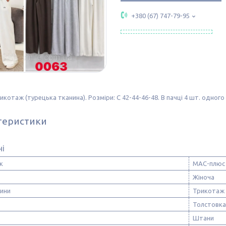
+380 (67) 747-79-95
рикотаж (турецька тканина). Розміри: С 42-44-46-48. В пачці 4 шт. одног
теристики
ні
к
МАС-плюс
Жіноча
нини
Трикотаж
Толстовка
Штани