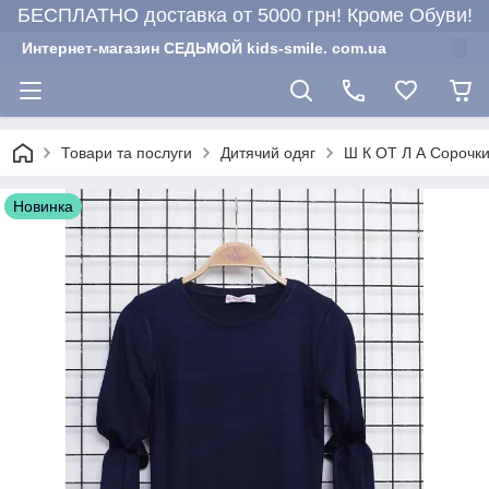
БЕСПЛАТНО доставка от 5000 грн! Кроме Обуви!
Интернет-магазин СЕДЬМОЙ kids-smile. com.ua
Товари та послуги
Дитячий одяг
Ш К ОТ Л А Сорочки
Новинка