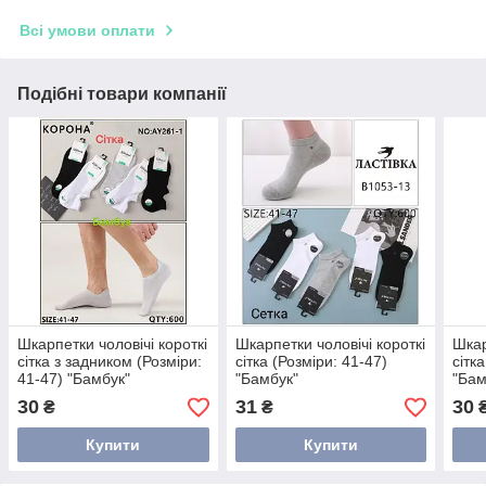
Всі умови оплати
Подібні товари компанії
Шкарпетки чоловічі короткі
Шкарпетки чоловічі короткі
Шкар
сітка з задником (Розміри:
сітка (Розміри: 41-47)
сітк
41-47) "Бамбук"
"Бамбук"
"Бам
30
31
30
₴
₴
Купити
Купити