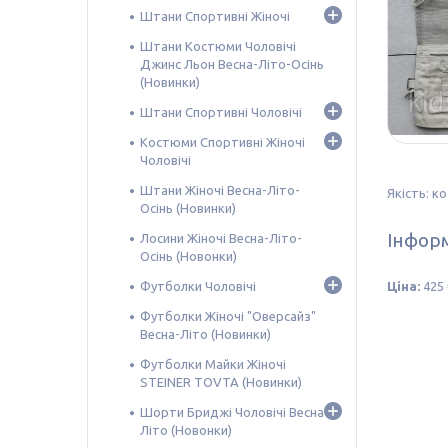
Штани Спортивні Жіночі
Штани Костюми Чоловічі
Джинс Льон Весна-Літо-Осінь
(Новинки)
Штани Спортивні Чоловічі
Костюми Спортивні Жіночі
Чоловічі
Штани Жіночі Весна-Літо-
Якість: к
Осінь (Новинки)
Інформ
Лосини Жіночі Весна-Літо-
Осінь (Новонки)
Футболки Чоловічі
Ціна:
425 
Футболки Жіночі "Оверсайз"
Весна-Літо (Новинки)
Футболки Майки Жіночі
STEINER TOVTA (Новинки)
Шорти Бриджі Чоловічі Весна-
Літо (Новонки)