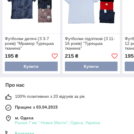
Футболки дитячі (З 3-7
Футболки підліткові (З 11-
Футб
років) "Мрамор Турецька
16 років) "Турецька
12 р
тканина"
тканина"
ткан
195
215
195
₴
₴
Купити
Купити
Про нас
100% позитивних з 20 відгуків за рік
Працює з 03.04.2015
м. Одеса
Рынок 7 км " Новое Место", Одеса, Україна
Контакти