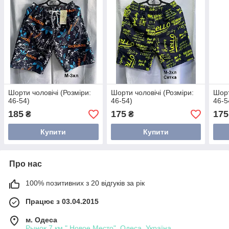
Шорти чоловічі (Розміри:
Шорти чоловічі (Розміри:
Шорт
46-54)
46-54)
46-5
185
175
175
₴
₴
Купити
Купити
Про нас
100% позитивних з 20 відгуків за рік
Працює з 03.04.2015
м. Одеса
Рынок 7 км " Новое Место", Одеса, Україна