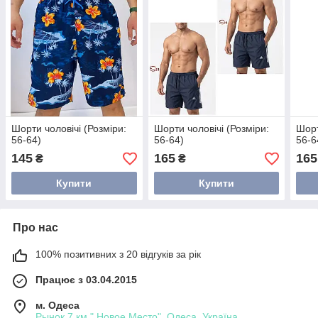
Шорти чоловічі (Розміри:
Шорти чоловічі (Розміри:
Шорт
56-64)
56-64)
56-6
145
165
165
₴
₴
Купити
Купити
Про нас
100% позитивних з 20 відгуків за рік
Працює з 03.04.2015
м. Одеса
Рынок 7 км " Новое Место", Одеса, Україна