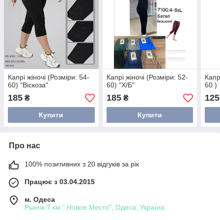
Капрі жіночі (Розміри: 54-
Капрі жіночі (Розміри: 52-
Капр
60) "Віскоза"
60) "Х/Б"
60 )
185
185
125
₴
₴
Купити
Купити
Про нас
100% позитивних з 20 відгуків за рік
Працює з 03.04.2015
м. Одеса
Рынок 7 км " Новое Место", Одеса, Україна