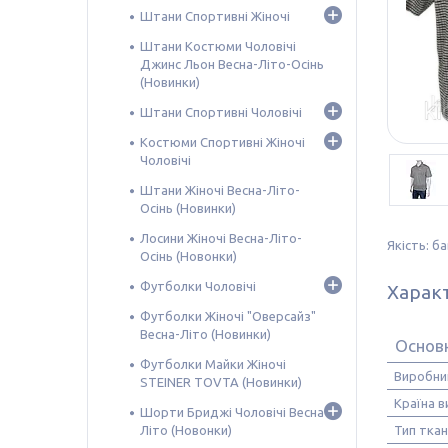
Штани Спортивні Жіночі
Штани Костюми Чоловічі
Джинс Льон Весна-Літо-Осінь
(Новинки)
Штани Спортивні Чоловічі
Костюми Спортивні Жіночі
Чоловічі
Штани Жіночі Весна-Літо-
Осінь (Новинки)
Лосини Жіночі Весна-Літо-
Якість: б
Осінь (Новонки)
Футболки Чоловічі
Харак
Футболки Жіночі "Оверсайз"
Весна-Літо (Новинки)
Основн
Футболки Майки Жіночі
Виробни
STEINER TOVTA (Новинки)
Країна 
Шорти Бриджі Чоловічі Весна-
Літо (Новонки)
Тип тка