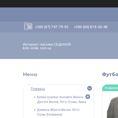
+380 (67) 747-79-95
+380 (66) 819-56-48
Интернет-магазин СЕДЬМОЙ
kids-smile. com.ua
Футбол
Новинка
Товары
Кепки Шапки Чоловічі Жіночі
Дитячі Весна-Літо-Осінь-Зима
Джинси Жіночі Весна-Літо-
Осінь (Новинки)