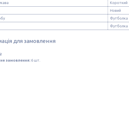
укава
Короткий
Новий
обу
Футболка
Футболка
ація для замовлення
₴
не замовлення:
6 шт.