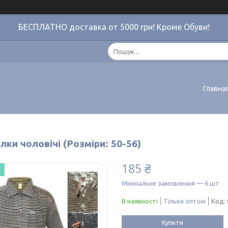
БЕСПЛАТНО доставка от 5000 грн! Кроме Обуви!
Главна
ки чоловічі (Розміри: 50-56)
185 ₴
Мінімальне замовлення — 6 шт.
В наявності
Тільки оптом
Код:
Купити