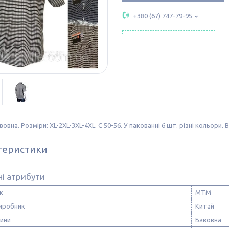
+380 (67) 747-79-95
авовна. Розміри: XL-2XL-3XL-4XL. С 50-56. У пакованні 6 шт. різні кольори
теристики
і атрибути
к
MTM
виробник
Китай
нини
Бавовна