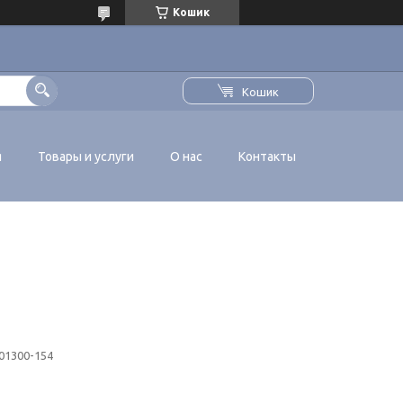
Кошик
Кошик
я
Товары и услуги
О нас
Контакты
01300-154