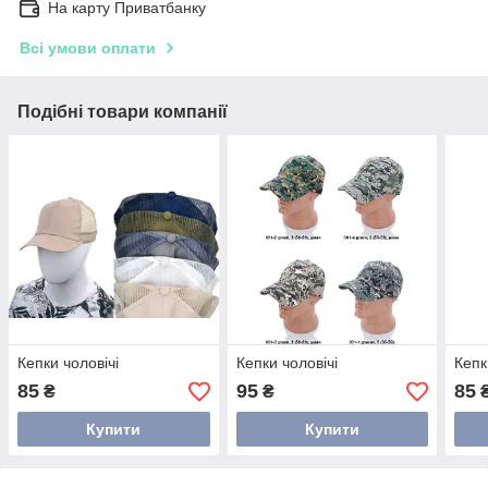
На карту Приватбанку
Всі умови оплати
Подібні товари компанії
Кепки чоловічі
Кепки чоловічі
Кепк
85
95
85
₴
₴
Купити
Купити