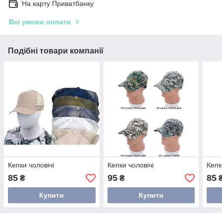
На карту Приватбанку
Всі умови оплати
Подібні товари компанії
Кепки чоловічі
Кепки чоловічі
Кепк
85
95
85
₴
₴
Купити
Купити