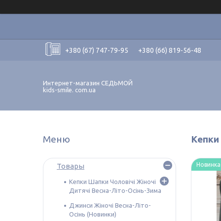
+380 (67) 747-79-95
+380 (66) 819-56-48
Интернет-магазин СЕДЬМОЙ
kids-smile. com.ua
Кепки 
Новинка
Товары
Кепки Шапки Чоловічі Жіночі
Дитячі Весна-Літо-Осінь-Зима
Джинси Жіночі Весна-Літо-
Осінь (Новинки)