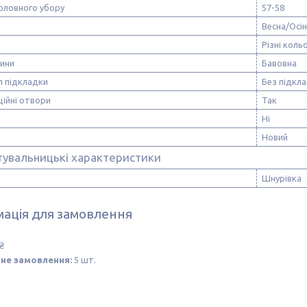
оловного убору
57-58
Весна/Осі
Різні коль
нини
Бавовна
л підкладки
Без підкл
ійні отвори
Так
Ні
Новий
тувальницькі характеристики
Шнурівка
ація для замовлення
₴
не замовлення:
5 шт.