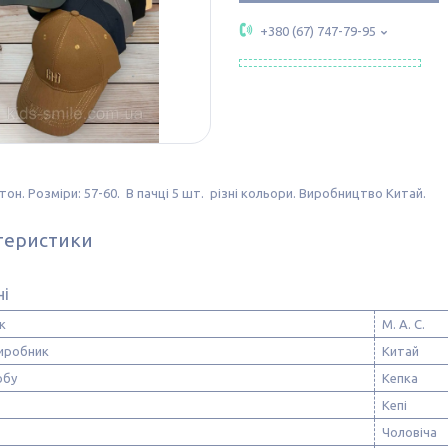
+380 (67) 747-79-95
отон. Розміри: 57-60. В пачці 5 шт. різні кольори. Виробництво Китай.
теристики
ні
к
М. А. С.
виробник
Китай
обу
Кепка
Кепі
Чоловіча