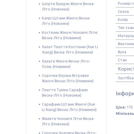
Розмір г
Шорти Бриджі Жіночі Весна-
Літо (Новонки)
Сезон
Капрі Штани Жіночі Весна-
Колір
Літо (Новонки)
Тип тка
Костюми Жіночі Чоловічі Літні
Матеріа
Весна-Літо (Новинки)
Вентиляц
Халат Плаття Костюми (Xue Li
Вуха
Xiang) Весна-Літо (Новинки)
Стан
Халати Жіночі Весна-Літо-
Осінь (Новинки)
Корис
Сорочки Блузки Вітровки
Застібка
Жіночі Весна-Літо (Новинки)
Плаття Туніки Сарафани
Інформ
Весна-Літо (Новонки)
Сарафани Штани Жіночі (Xue
Ціна:
175 
Li Xiang) Весна-Літо (Новинки)
Мінімаль
Жилети Чоловічі Літні Весна-
Літо (Новонки)
Сорочки Чоловічі Весна-Літо-