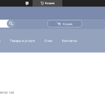
Кошик
Кошик
я
Товары и услуги
О нас
Контакты
99192-109