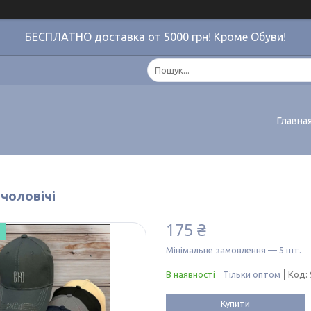
БЕСПЛАТНО доставка от 5000 грн! Кроме Обуви!
Главна
чоловічі
175 ₴
Мінімальне замовлення — 5 шт.
В наявності
Тільки оптом
Код:
Купити