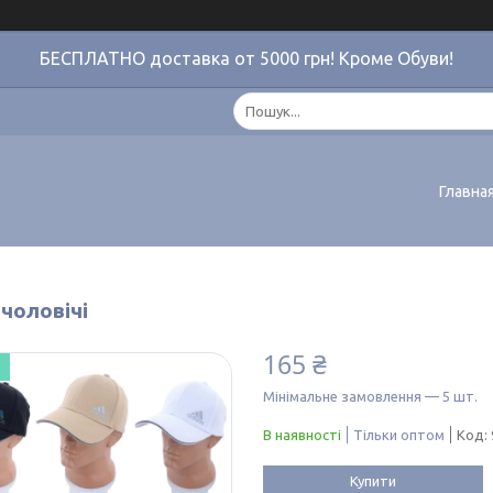
БЕСПЛАТНО доставка от 5000 грн! Кроме Обуви!
Главна
чоловічі
165 ₴
Мінімальне замовлення — 5 шт.
В наявності
Тільки оптом
Код:
Купити