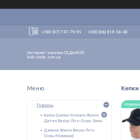
+380 (67) 747-79-95
+380 (66) 819-56-48
Интернет-магазин СЕДЬМОЙ
kids-smile. com.ua
Кепки 
Новинка
Товары
Кепки Шапки Чоловічі Жіночі
Дитячі Весна-Літо-Осінь-Зима
Джинси Жіночі Весна-Літо-
Осінь (Новинки)