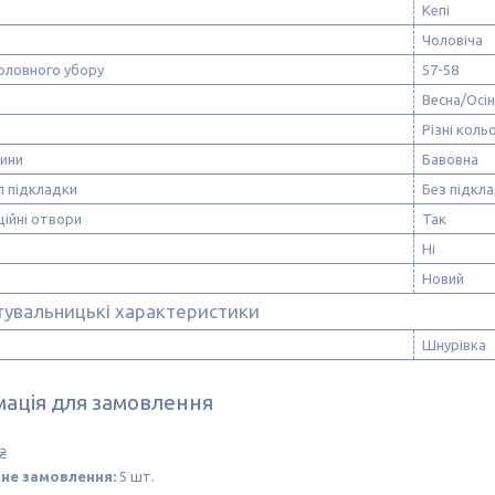
Кепі
Чоловіча
оловного убору
57-58
Весна/Осі
Різні коль
нини
Бавовна
л підкладки
Без підкл
ійні отвори
Так
Ні
Новий
тувальницькі характеристики
Шнурівка
ація для замовлення
₴
не замовлення:
5 шт.