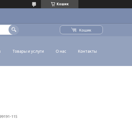
Кошик
Кошик
я
Товары и услуги
О нас
Контакты
99191-115