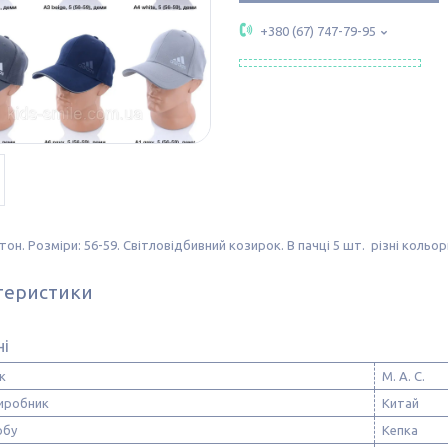
+380 (67) 747-79-95
отон. Розміри: 56-59. Світловідбивний козирок. В пачці 5 шт. різні коль
теристики
ні
к
М. А. С.
виробник
Китай
обу
Кепка