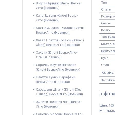
Тип
Шорти Бриджі Жіночі Весна-
Літо (Новонки)
Стать
Капрі Штани Жіночі Весна-
Розмір г
Літо (Новонки)
Сезон
Костюми Жіночі Чоловічі Літні
Колір
Весна-Літо (Новинки)
Тип тка
Халат Плаття Костюми (Xue Li
Матеріа
Xiang) Весна-Літо (Новинки)
Вентиляц
Халати Жіночі Весна-Літо-
Осінь (Новинки)
Вуха
Сорочки Блузки Вітровки
Стан
Жіночі Весна-Літо (Новинки)
Корис
Плаття Туніки Сарафани
Застібка
Весна-Літо (Новонки)
Сарафани Штани Жіночі (Xue
Інформ
Li Xiang) Весна-Літо (Новинки)
Жилети Чоловічі Літні Весна-
Ціна:
165 
Літо (Новонки)
Мінімаль
Сорочки Чоловічі Весна-Літо-