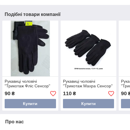
Подібні товари компанії
Рукавиці чоловічі
Рукавиці чоловічі
Рука
"Трикотаж Фліс Сенсор"
"Трикотаж Махра Сенсор"
"Три
90
110
90
₴
₴
Купити
Купити
Про нас