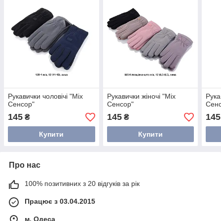
Рукавички чоловічі "Міх
Рукавички жіночі "Міх
Рука
Сенсор"
Сенсор"
Сен
145
145
145
₴
₴
Купити
Купити
Про нас
100% позитивних з 20 відгуків за рік
Працює з 03.04.2015
м. Одеса