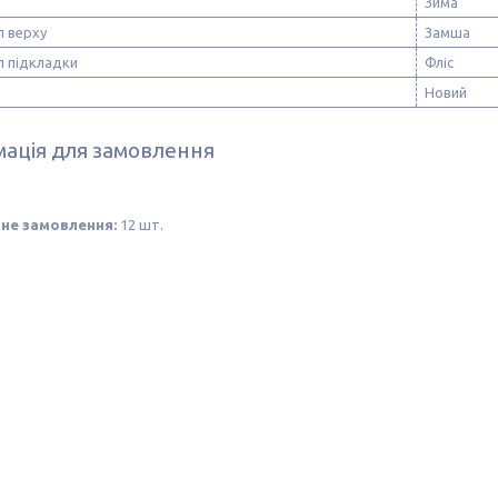
Зима
л верху
Замша
л підкладки
Фліс
Новий
ація для замовлення
не замовлення:
12 шт.