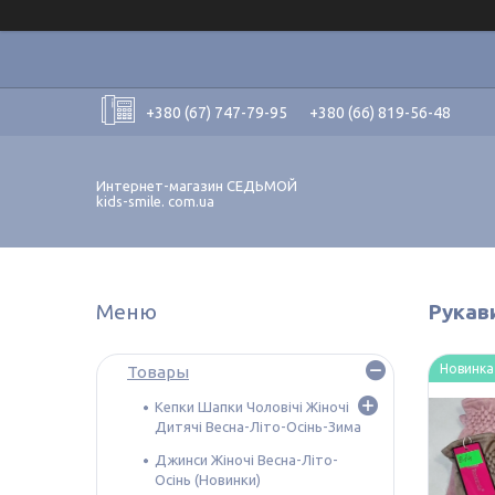
+380 (67) 747-79-95
+380 (66) 819-56-48
Интернет-магазин СЕДЬМОЙ
kids-smile. com.ua
Рукав
Новинка
Товары
Кепки Шапки Чоловічі Жіночі
Дитячі Весна-Літо-Осінь-Зима
Джинси Жіночі Весна-Літо-
Осінь (Новинки)