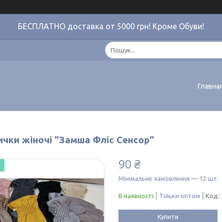
БЕСПЛАТНО доставка от 5000 грн! Кроме Обуви!
Главна
ички жіночі "Замша Фліс Сенсор"
90 ₴
Мінімальне замовлення — 12 шт.
В наявності
Тільки оптом
Код:
Купити