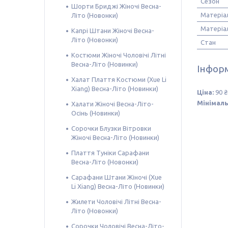
Сезон
Шорти Бриджі Жіночі Весна-
Матеріа
Літо (Новонки)
Матеріа
Капрі Штани Жіночі Весна-
Літо (Новонки)
Стан
Костюми Жіночі Чоловічі Літні
Весна-Літо (Новинки)
Інформ
Халат Плаття Костюми (Xue Li
Xiang) Весна-Літо (Новинки)
Ціна:
90 ₴
Мінімаль
Халати Жіночі Весна-Літо-
Осінь (Новинки)
Сорочки Блузки Вітровки
Жіночі Весна-Літо (Новинки)
Плаття Туніки Сарафани
Весна-Літо (Новонки)
Сарафани Штани Жіночі (Xue
Li Xiang) Весна-Літо (Новинки)
Жилети Чоловічі Літні Весна-
Літо (Новонки)
Сорочки Чоловічі Весна-Літо-