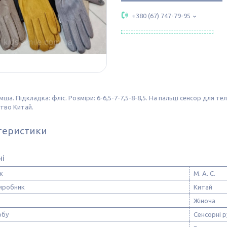
+380 (67) 747-79-95
амша. Підкладка: фліс. Розміри: 6-6,5-7-7,5-8-8,5. На пальці сенсор для те
тво Китай.
теристики
ні
к
М. А. С.
виробник
Китай
Жіноча
обу
Сенсорні 