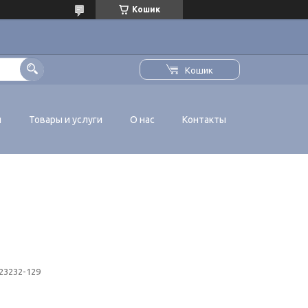
Кошик
Кошик
я
Товары и услуги
О нас
Контакты
23232-129