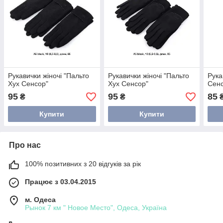
Рукавички жіночі "Пальто
Рукавички жіночі "Пальто
Рука
Хух Сенсор"
Хух Сенсор"
Сен
95
95
85
₴
₴
Купити
Купити
Про нас
100% позитивних з 20 відгуків за рік
Працює з 03.04.2015
м. Одеса
Рынок 7 км " Новое Место", Одеса, Україна