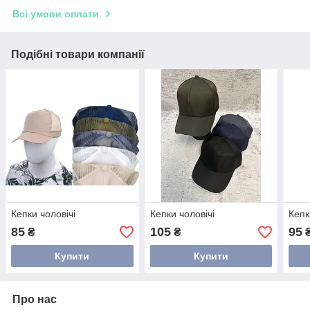
Всі умови оплати
Подібні товари компанії
Кепки чоловічі
Кепки чоловічі
Кепк
85
105
95
₴
₴
Купити
Купити
Про нас