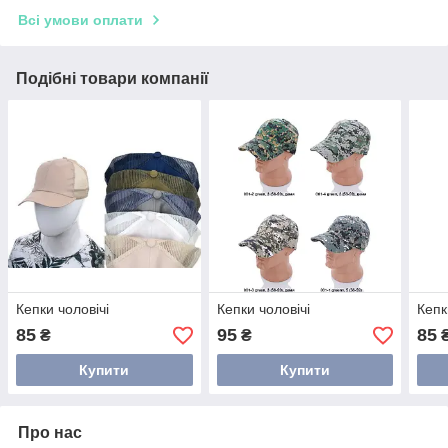
Всі умови оплати
Подібні товари компанії
Кепки чоловічі
Кепки чоловічі
Кепк
85
95
85
₴
₴
Купити
Купити
Про нас