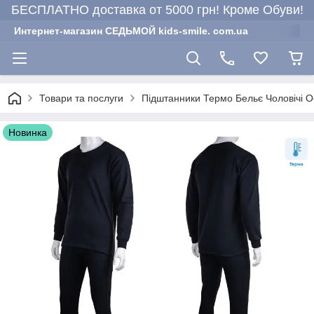
БЕСПЛАТНО доставка от 5000 грн! Кроме Обуви!
Интернет-магазин СЕДЬМОЙ kids-smile. com.ua
Товари та послуги
Підштанники Термо Бельє Чоловічі О
Новинка