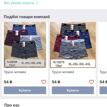
Всі умови оплати
Подібні товари компанії
Труси чоловічі
Труси чоловічі
Трус
54
54
54
₴
₴
Купити
Купити
Про нас